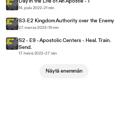
Day in the Life of An Apostle - 1
-
14. joulu 2022
21 min
S3-E2 Kingdom Authority over the Enemy
-
27. marras 2022
19 min
S2 - E9 - Apostolic Centers - Heal. Train.
Send.
-
17. heinä 2022
27 min
Näytä enemmän