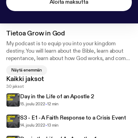
Aloita maksutta
Tietoa
Grow in God
My podcast is to equip you into your kingdom
destiny. You will learn about the Bible, learn about
repentance, learn about how God works, and come
away with a deeper understanding of the Holy
Näytä enemmän
Spirit. This podcast will help you grow in your
Kaikki jaksot
discipleship of Jesus Christ
30 jaksot
Day in the Life of an Apostle 2
-
15. joulu 2022
12 min
S3 - E1 - A Faith Response to a Crisis Event
-
14. joulu 2022
13 min