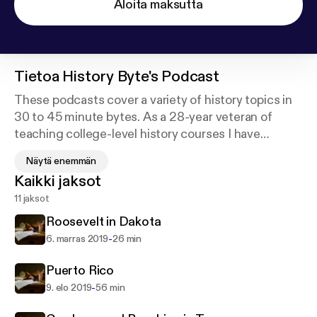
Aloita maksutta
Tietoa
History Byte's Podcast
These podcasts cover a variety of history topics in
30 to 45 minute bytes. As a 28-year veteran of
teaching college-level history courses I have
accumulated questions and requests for
Näytä enemmän
information on a number of topics, Some of those
Kaikki jaksot
come from my children, grandchildren, and great-
11 jaksot
grandchildren, as well as from students. In
attempting to enter the 22nd century, I am turning
Roosevelt in Dakota
to the new (to me) mediums of communication.
-
6. marras 2019
26 min
These podcasts will serve as my "mobile classroom"
to provide the requested information. I also have a
Puerto Rico
YouTube channel where I offer maps, images, and
-
9. elo 2019
56 min
other visuals to supplement the material.I concede