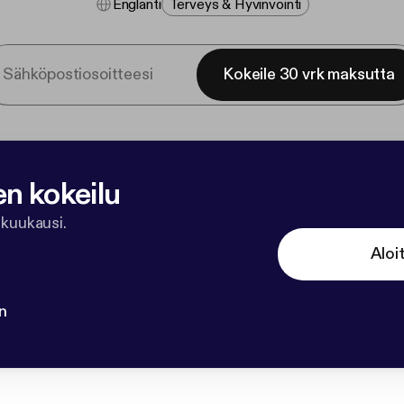
Englanti
Terveys & Hyvinvointi
Kokeile 30 vrk maksutta
en kokeilu
 kuukausi.
Aloi
n