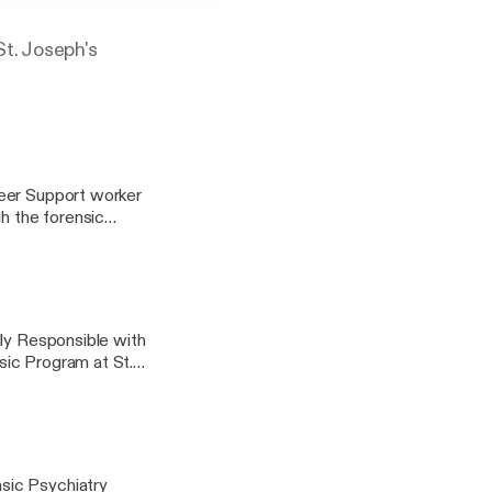
St. Joseph's
Peer Support worker
h the forensic
lly Responsible with
sic Program at St.
sic Psychiatry