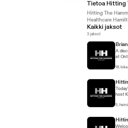
Tietoa
Hittin
Hitting The Hamme
Healthcare Hamil
Kaikki jaksot
3 jaksot
Brian
A disc
at Ont
system
18. lok
Hitti
Today'
host K
Joseph
5. hein
Hitti
Welcom