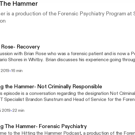
g The Hammer
r is a production of the Forensic Psychiatry Program at 
ton
 Rose- Recovery
ussion with Brian Rose who was a forensic patient and is now a 
ario Shores in Whitby. Brian discusses his experience going throug
 in Ontario
-
a 2019
16 min
ng the Hammer- Not Criminally Responsible
s episode is a conversation regarding the designation Not Crimina
T Specialist Brandon Sunstrum and Head of Service for the Foren
's Healthcare Hamilton Dr. Gary Chaimowitz
-
ä 2019
22 min
ng The Hammer- Forensic Psychiatry
e to the Hitting the Hammer Podcast, a production of the Foren