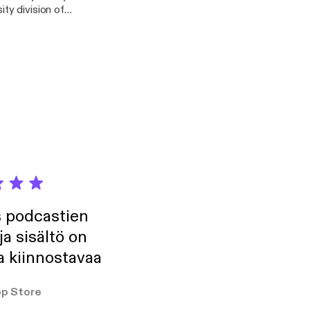
ty division of
nment Department at
s podcastien
ja sisältö on
a kiinnostavaa
p Store