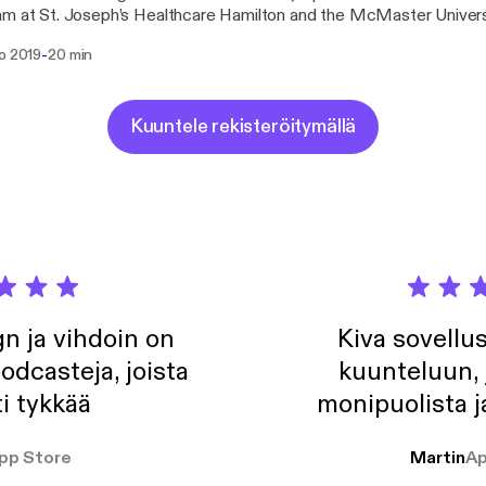
m at St. Joseph’s Healthcare Hamilton and the McMaster Universi
ic Psychiatry, in collaboration with the Multimedia and Entertai
-
ko 2019
20 min
pic will be about Forensic Psychiatry and some general
ation regarding Forensics and the role of a Forensic Psychiatrist
Kuuntele rekisteröitymällä
n ja vihdoin on
Kiva sovellu
odcasteja, joista
kuunteluun, 
i tykkää
monipuolista j
pp Store
Martin
Ap