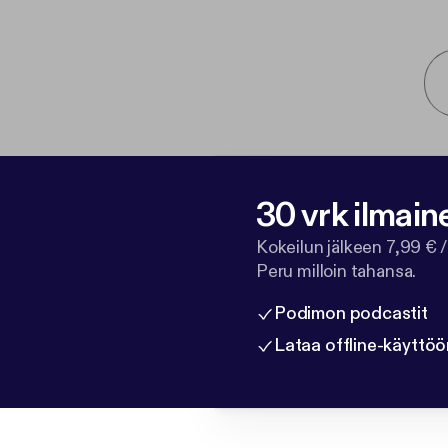
30 vrk ilmain
Kokeilun jälkeen 7,99 € /
Peru milloin tahansa.
Podimon podcastit
Lataa offline-käyttöö