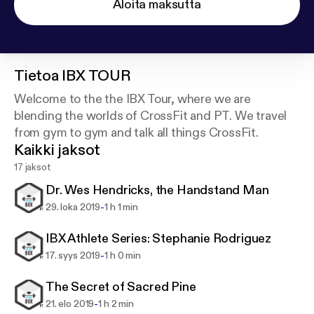
Aloita maksutta
Tietoa
IBX TOUR
Welcome to the the IBX Tour, where we are
blending the worlds of CrossFit and PT. We travel
from gym to gym and talk all things CrossFit.
Kaikki jaksot
17 jaksot
Dr. Wes Hendricks, the Handstand Man
-
29. loka 2019
1 h 1 min
IBX Athlete Series: Stephanie Rodriguez
-
17. syys 2019
1 h 0 min
The Secret of Sacred Pine
-
21. elo 2019
1 h 2 min