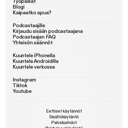
Työpaikat
Blogi
Kaipaatko apua?
Podcastaajille
Kirjaudu sisään podcastaajana
Podcastaajan FAQ
Yhteisön säännöt
Kuuntele iPhonella
Kuuntele Androidilla
Kuuntele verkossa
Instagram
Tiktok
Youtube
Eettiset käytännöt
Sisältökäytäntö
Palveluehdot