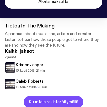
Aloita maksutta
Tietoa
In The Making
A podcast about musicians, artists and creators.
Listen to hear how these people got to where they
are and how they see the future.
Kaikki jaksot
2 jaksot
Kristen Jasper
-
16. kesä 2018
21 min
Caleb Roberts
-
18. touko 2018
28 min
Kuuntele rekisteröitymällä