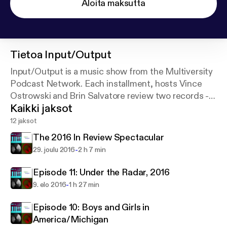
Aloita maksutta
Tietoa
Input/Output
Input/Output is a music show from the Multiversity
Podcast Network. Each installment, hosts Vince
Ostrowski and Brin Salvatore review two records -
Kaikki jaksot
one brand new, one older - and compare/contrast
them, while also discussing various music-related
12 jaksot
topics.
The 2016 In Review Spectacular
-
29. joulu 2016
2 h 7 min
Episode 11: Under the Radar, 2016
-
9. elo 2016
1 h 27 min
Episode 10: Boys and Girls in
America/Michigan