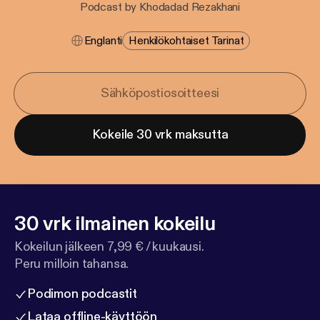
Podcast by Khodadad Rezakhani
Englanti
Henkilökohtaiset Tarinat
Kokeile 30 vrk maksutta
30 vrk ilmainen kokeilu
Kokeilun jälkeen 7,99 € / kuukausi.
Peru milloin tahansa.
Podimon podcastit
Lataa offline-käyttöön