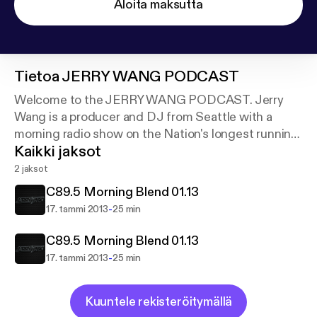
Aloita maksutta
Tietoa
JERRY WANG PODCAST
Welcome to the JERRY WANG PODCAST. Jerry
Wang is a producer and DJ from Seattle with a
morning radio show on the Nation's longest running
Kaikki jaksot
dance music radio station C89.5 (KNHC).
2 jaksot
www.thejerrywang.com
C89.5 Morning Blend 01.13
@thejerrywang
-
17. tammi 2013
25 min
C89.5 Morning Blend 01.13
-
17. tammi 2013
25 min
Kuuntele rekisteröitymällä