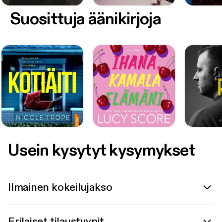
Suosittuja äänikirjoja
Usein kysytyt kysymykset
Ilmainen kokeilujakso
Erilaiset tilaustyypit