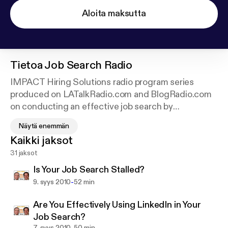
Aloita maksutta
Tietoa
Job Search Radio
IMPACT Hiring Solutions radio program series
produced on LATalkRadio.com and BlogRadio.com
on conducting an effective job search by
overcoming the most common mistakes job seekers
Näytä enemmän
make in attempting to find a new career position.
Kaikki jaksot
Authored by two of the most well-known
31 jaksot
international authors, executive recruiters, and
speakers on conducting an effective job search.
Is Your Job Search Stalled?
-
9. syys 2010
52 min
Are You Effectively Using LinkedIn in Your
Job Search?
7. syys 2010
50 min