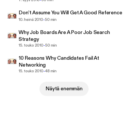
-
Don’t Assume You Will Get A Good Reference
-
10. heinä 2010
50 min
Why Job Boards Are A Poor Job Search
Strategy
-
15. touko 2010
50 min
10 Reasons Why Candidates Fail At
Networking
-
15. touko 2010
48 min
Näytä enemmän