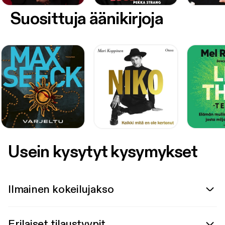
Suosittuja äänikirjoja
Usein kysytyt kysymykset
Ilmainen kokeilujakso
Erilaiset tilaustyypit