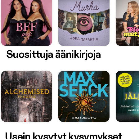
Suosittuja äänikirjoja
Usein kysytyt kysymykset