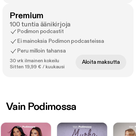
Premium
100 tuntia äänikirjoja
Podimon podcastit
Ei mainoksia Podimon podcasteissa
Peru milloin tahansa
30 vrk ilmainen kokeilu
Aloita maksutta
Sitten 19,99 € / kuukausi
Vain Podimossa