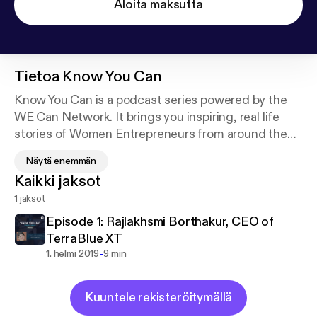
Aloita maksutta
Tietoa
Know You Can
Know You Can is a podcast series powered by the
WE Can Network. It brings you inspiring, real life
stories of Women Entrepreneurs from around the
world - on how and why they built their businesses,
Näytä enemmän
the challenges they faced along the way and how
Kaikki jaksot
they found the strength to overcome them.
1 jaksot
Episode 1: Rajlakhsmi Borthakur, CEO of
TerraBlue XT
-
1. helmi 2019
9 min
Kuuntele rekisteröitymällä