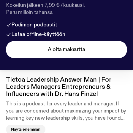
Kokeilun jälkeen 7,99 € / kuukausi.
Peru milloin tahansa.
Podimon podcastit
Lataa offline-käyttöön
Aloita maksutta
Tietoa
Leadership Answer Man | For
Leaders Managers Entrepreneurs &
Influencers with Dr. Hans Finzel
This is a podcast for every leader and manager. If
you are concerned about maximizing your impact by
learning key new leadership skills, you have found
the right source. Whether you are a seasoned leader
Näytä enemmän
or just starting out, I provide practical leadership