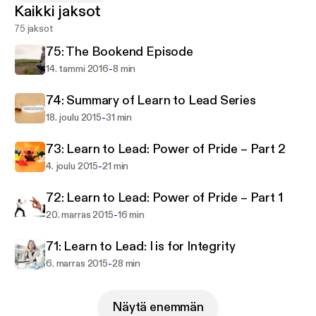
Kaikki jaksot
tips that you can use this week. The show’s content
75 jaksot
is based on my thirty years of global leadership
experience and designed to teach leaders sound
75: The Bookend Episode
practical leadership advice.
-
14. tammi 2016
8 min
74: Summary of Learn to Lead Series
-
18. joulu 2015
31 min
73: Learn to Lead: Power of Pride – Part 2
-
4. joulu 2015
21 min
72: Learn to Lead: Power of Pride – Part 1
-
20. marras 2015
16 min
71: Learn to Lead: I is for Integrity
-
6. marras 2015
28 min
Näytä enemmän