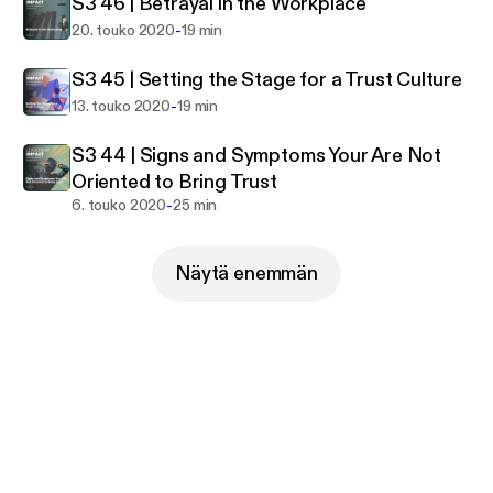
S3 46 | Betrayal in the Workplace
hosts Your Business Your Wealth where Kari
periodically makes guest appearances.
-
20. touko 2020
19 min
S3 45 | Setting the Stage for a Trust Culture
-
13. touko 2020
19 min
S3 44 | Signs and Symptoms Your Are Not
Oriented to Bring Trust
-
6. touko 2020
25 min
Näytä enemmän