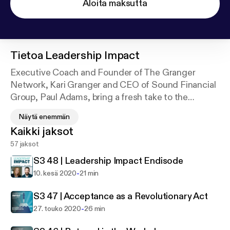
Aloita maksutta
Tietoa
Leadership Impact
Executive Coach and Founder of The Granger
Network, Kari Granger and CEO of Sound Financial
Group, Paul Adams, bring a fresh take to the
executive conversations on performance and
Näytä enemmän
leadership. This show supports executives to
Kaikki jaksot
achieve bold commitments and empower workforce
57 jaksot
performance. Leadership Impact engages listeners
with new insights and practices for recurrent
S3 48 | Leadership Impact Endisode
leadership challenges such as retaining talent,
-
10. kesä 2020
21 min
penetrating new markets, increasing accountability,
developing leadership, taking a stand without losing
S3 47 | Acceptance as a Revolutionary Act
your job, post-M&A culture clash, and more. Join us
-
27. touko 2020
26 min
to expand your own leadership impact. Paul also