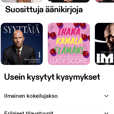
Suosittuja äänikirjoja
Usein kysytyt kysymykset
Ilmainen kokeilujakso
Erilaiset tilaustyypit