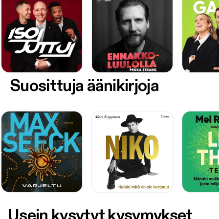
Suosittuja äänikirjoja
Usein kysytyt kysymykset