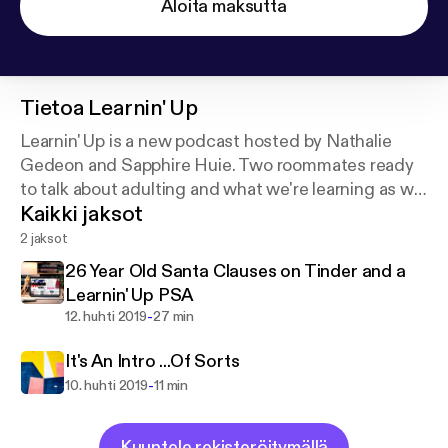
Aloita maksutta
Tietoa
Learnin' Up
Learnin' Up is a new podcast hosted by Nathalie
Gedeon and Sapphire Huie. Two roommates ready
to talk about adulting and what we're learning as we
Kaikki jaksot
navigate through our twenties. We're discussing
pretty much everything so join us for this
2 jaksot
rollercoaster of a ride.
26 Year Old Santa Clauses on Tinder and a
Learnin' Up PSA
-
12. huhti 2019
27 min
It's An Intro ...Of Sorts
-
10. huhti 2019
11 min
Kuuntele rekisteröitymällä