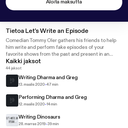
Aloita maksutta
Tietoa
Let's Write an Episode
Comedian Tommy Oler gathers his friends to help
him write and perform fake episodes of your
favorite shows from the past and present in an
Kaikki jaksot
audio drama style.
44 jaksot
Writing Dharma and Greg
-
13. maalis 2020
47 min
Performing Dharma and Greg
-
12. maalis 2020
14 min
Writing Dinosaurs
-
28. marras 2019
39 min