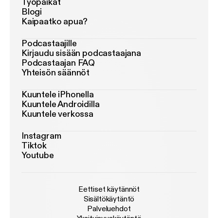
Työpaikat
Blogi
Kaipaatko apua?
Podcastaajille
Kirjaudu sisään podcastaajana
Podcastaajan FAQ
Yhteisön säännöt
Kuuntele iPhonella
Kuuntele Androidilla
Kuuntele verkossa
Instagram
Tiktok
Youtube
Eettiset käytännöt
Sisältökäytäntö
Palveluehdot