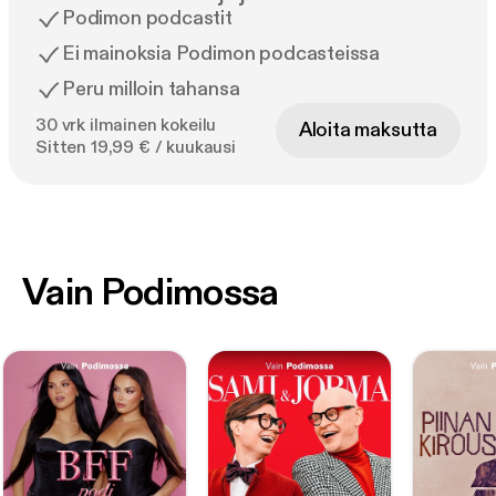
Podimon podcastit
Ei mainoksia Podimon podcasteissa
Peru milloin tahansa
30 vrk ilmainen kokeilu
Aloita maksutta
Sitten 19,99 € / kuukausi
Vain Podimossa