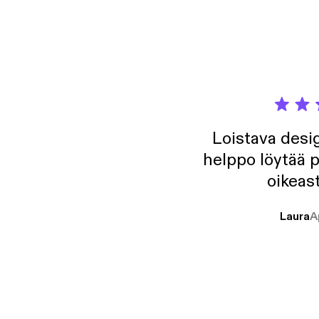
Loistava desig
helppo löytää p
oikeast
Laura
A