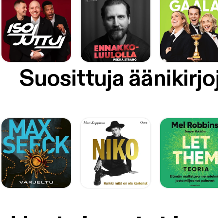
Suosittuja äänikirjo