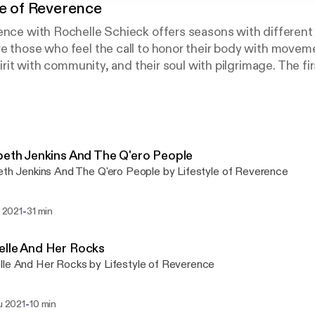
le of Reverence
rence with Rochelle Schieck offers seasons with differen
e those who feel the call to honor their body with moveme
spirit with community, and their soul with pilgrimage. The f
the cycles of the female body as a map for creating anything
iness, or a beautiful day.
beth Jenkins And The Q'ero People
eth Jenkins And The Q'ero People by Lifestyle of Reverence
-
u 2021
31 min
elle And Her Rocks
le And Her Rocks by Lifestyle of Reverence
-
lu 2021
10 min