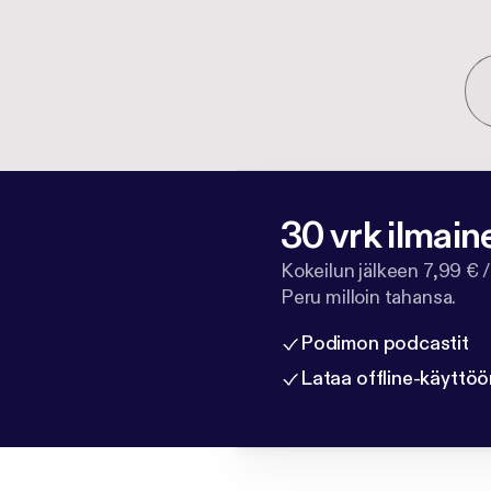
30 vrk ilmain
Kokeilun jälkeen 7,99 € /
Peru milloin tahansa.
Podimon podcastit
Lataa offline-käyttöö