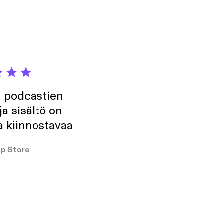
s podcastien
ja sisältö on
a kiinnostavaa
p Store