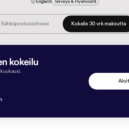
Englanti
Terveys & Hyvinvointi
Kokeile 30 vrk maksutta
en kokeilu
 kuukausi.
Aloi
n