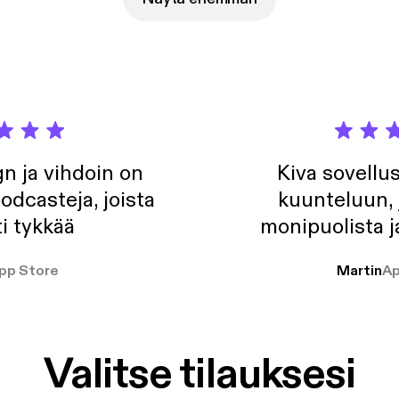
n ja vihdoin on
Kiva sovellu
odcasteja, joista
kuunteluun, 
i tykkää
monipuolista j
pp Store
Martin
Ap
Valitse tilauksesi