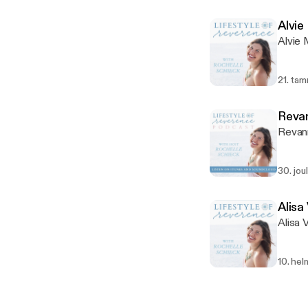
Alvie
Alvie 
21. ta
Reva
Revann
30. jou
Alisa
Alisa 
10. hel