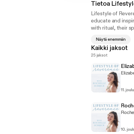
Tietoa
Lifesty
Lifestyle of Reve
educate and inspir
with ritual, their 
on learning about 
Näytä enemmän
baby, a book, a bus
Kaikki jaksot
25 jaksot
Eliza
Elizab
11. joul
Roch
Rochel
10. jou