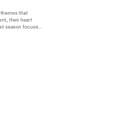
t themes that
nt, their heart
irst season focuses
 in our lives: a