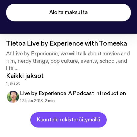
Aloita maksutta
Tietoa
Live by Experience with Tomeeka
At Live by Experience, we will talk about movies and
film, nerdy things, pop culture, events, school, and
life.
Kaikki jaksot
This is a place for me to get my experiences out
there and hopefully here about your own
1 jaksot
experiences as well!
Live by Experience: A Podcast Introduction
-
12. loka 2018
2 min
Kuuntele rekisteröitymällä