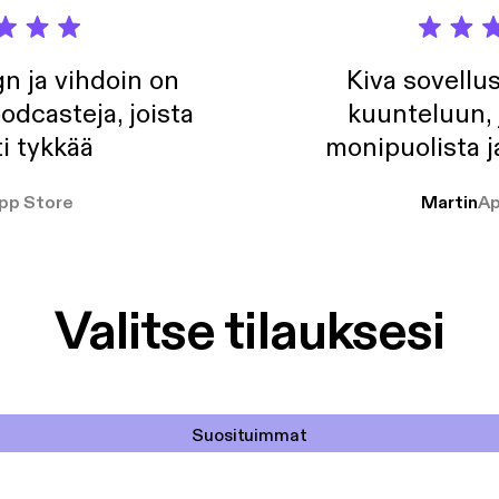
n ja vihdoin on
Kiva sovellu
odcasteja, joista
kuunteluun, 
i tykkää
monipuolista j
pp Store
Martin
Ap
Valitse tilauksesi
Suosituimmat