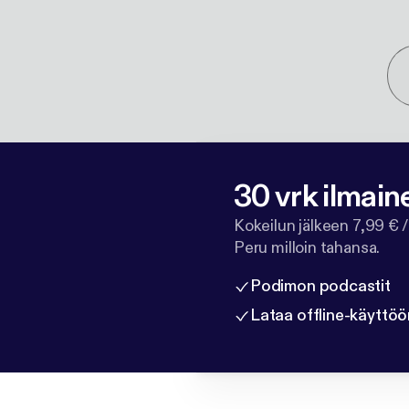
30 vrk ilmain
Kokeilun jälkeen 7,99 € /
Peru milloin tahansa.
Podimon podcastit
Lataa offline-käyttöö