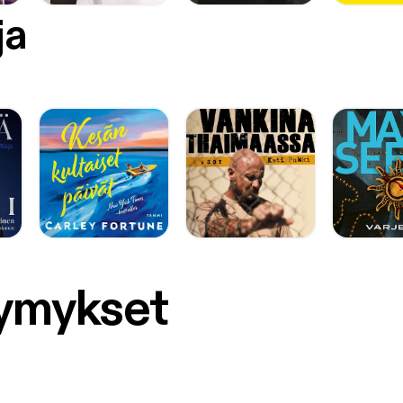
ja
symykset