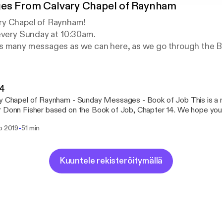
es From Calvary Chapel of Raynham
ry Chapel of Raynham!
 every Sunday at 10:30am.
s many messages as we can here, as we go through the Bi
ion, visit CCRaynham.org
14
Chapel of Raynham - Sunday Messages - Book of Job This is a message from
 Donn Fisher based on the Book of Job, Chapter 14. We hope you w
estigate opportunities to distribute our Sunday messages in a way 
-
o 2019
51 min
 for folks who missed a Sunday or maybe would like to hear the me
tinuing to add previous sermons and hope to use this platform, as
rrent with our messages as much as possible. Please visit https://ccraynham.org
://ccraynham.org] for more information or to contact us. We are cu
Kuuntele rekisteröitymällä
ing a new website, and look forward to new ways to communicat
upcoming events and services. Thank you!