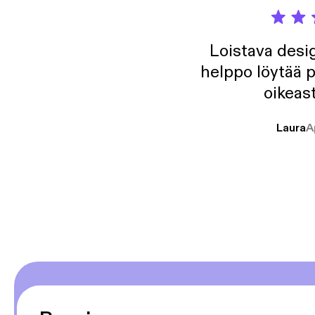
Loistava desig
helppo löytää p
oikeast
Laura
A