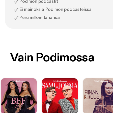
Podimon podcastit
Ei mainoksia Podimon podcasteissa
Peru milloin tahansa
Vain Podimossa