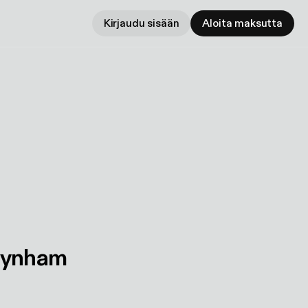
Kirjaudu sisään
Aloita maksutta
aynham