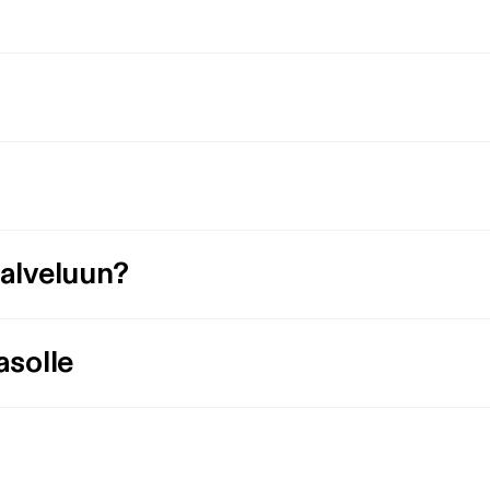
palveluun?
asolle