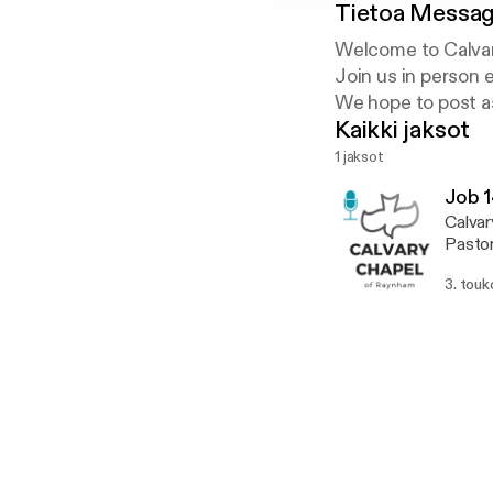
Tietoa
Messag
Welcome to Calva
Join us in person
We hope to post a
Kaikki jaksot
verse.
1 jaksot
For more informat
Job 
Calvary 
Pastor
we inv
3. touk
easier
be con
to stay cu
[https
launch