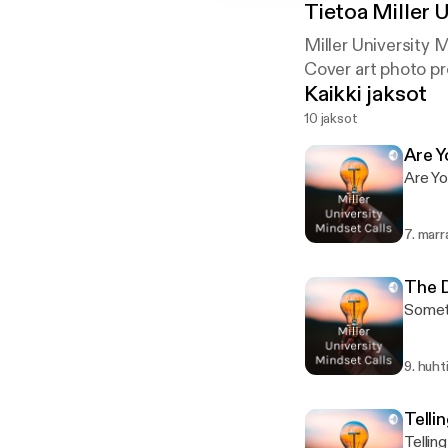
Tietoa
Miller 
Miller University 
Cover art photo pr
Kaikki jaksot
10 jaksot
Are Y
Are Yo
7. marr
The 
Someti
9. huht
Telli
Tellin