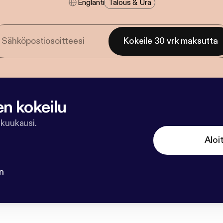
Englanti
Talous & Ura
Kokeile 30 vrk maksutta
en kokeilu
 kuukausi.
Aloi
n