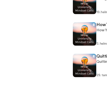
19. hel
How 
How Y
3. helm
Quitt
Quitti
29. ta