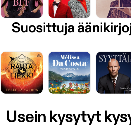
Suosittuja äänikirjo
Usein kysytyt ky