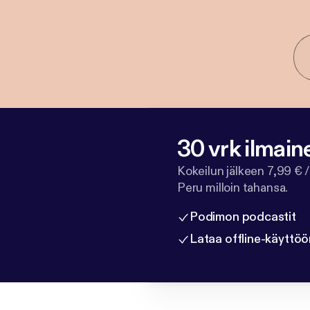
30 vrk ilmain
Kokeilun jälkeen 7,99 € /
Peru milloin tahansa.
Podimon podcastit
Lataa offline-käyttöö