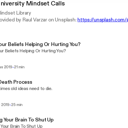
University Mindset Calls
Mindset Library
ovided by Raul Varzar on Unsplash:
https://unsplash.com
our Beliefs Helping Or Hurting You?
ur Beliefs Helping Or Hurting You?
-
as 2019
21 min
Death Process
mes old ideas need to die.
-
i 2019
25 min
ng Your Brain To Shut Up
g Your Brain To Shut Up