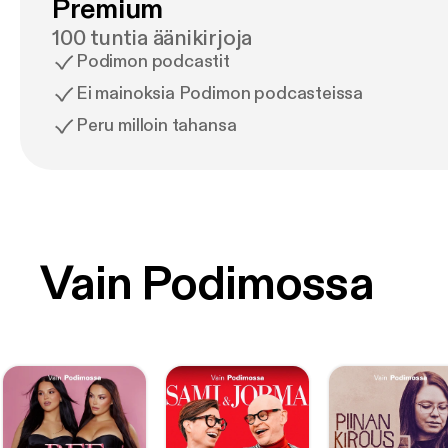
Premium
100 tuntia äänikirjoja
Podimon podcastit
Ei mainoksia Podimon podcasteissa
Peru milloin tahansa
Vain Podimossa