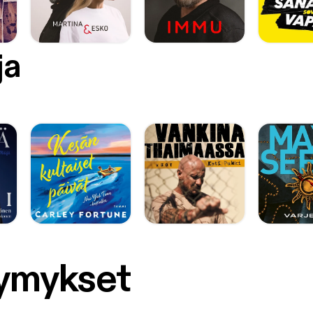
ja
symykset