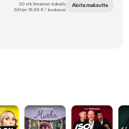
30 vrk ilmainen kokeilu
Aloita maksutta
Sitten 19,99 € / kuukausi