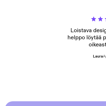
Loistava desig
helppo löytää p
oikeast
Laura
A