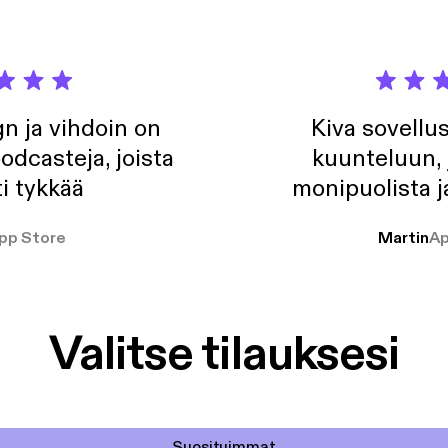
n ja vihdoin on
Kiva sovellu
odcasteja, joista
kuunteluun, 
i tykkää
monipuolista j
pp Store
Martin
Ap
Valitse tilauksesi
Suosituimmat