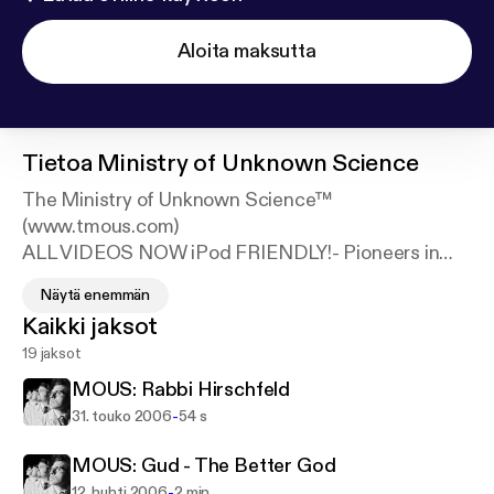
Aloita maksutta
Tietoa
Ministry of Unknown Science
The Ministry of Unknown Science™
(www.tmous.com)
ALL VIDEOS NOW iPod FRIENDLY!- Pioneers in
experimental sketch comedy since the dawn of the
Näytä enemmän
21st century!
Kaikki jaksot
19 jaksot
• These weekly videos are merely jewels plucked
from the Ministry's treasure chest of full-length live
MOUS: Rabbi Hirschfeld
shows, which combine surreal sci-fi plots, pungent
-
31. touko 2006
54 s
sketch comedy, live performance and video
segments to prove a comedic hypothesis.
MOUS: Gud - The Better God
-
12. huhti 2006
2 min