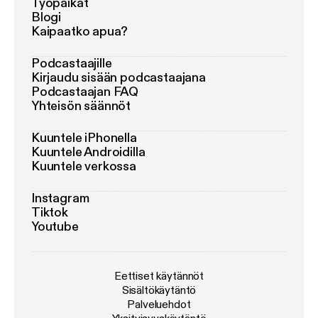
Työpaikat
Blogi
Kaipaatko apua?
Podcastaajille
Kirjaudu sisään podcastaajana
Podcastaajan FAQ
Yhteisön säännöt
Kuuntele iPhonella
Kuuntele Androidilla
Kuuntele verkossa
Instagram
Tiktok
Youtube
Eettiset käytännöt
Sisältökäytäntö
Palveluehdot