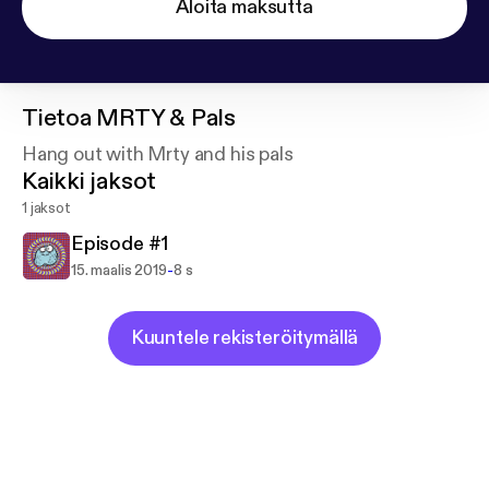
Aloita maksutta
Tietoa
MRTY & Pals
Hang out with Mrty and his pals
Kaikki jaksot
1 jaksot
Episode #1
-
15. maalis 2019
8 s
Kuuntele rekisteröitymällä