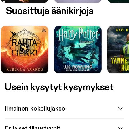
Suosittuja äänikirjoja
Usein kysytyt kysymykset
Ilmainen kokeilujakso
Erilaiset tilaustyypit