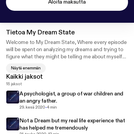
Aloita maksutta
Tietoa
My Dream State
Welcome to My Dream State, Where every episode
will be spent on analyzing my dreams and trying to
figure what they might be telling me about myself
or what is going on around my life at that time.
Näytä enemmän
Kaikki jaksot
Please subscribe and let me know if you can come
18 jaksot
up with other messages.
A psychologist, a group of war children and
Or tell me about your dreams.
an angry father.
-
29. kesä 2020
4 min
Looking forward to this journey.
Not a Dream but my real life experience that
has helped me tremendously
Thanks