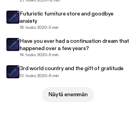
-
21. touko 2020
12 min
-Caesar Cordero-
Futuristic furniture store and goodbye
anxiety
-
18. touko 2020
5 min
Have you ever had a continuation dream that
happened over a few years?
-
14. touko 2020
9 min
3rd world country and the gift of gratitude
-
13. touko 2020
6 min
Näytä enemmän