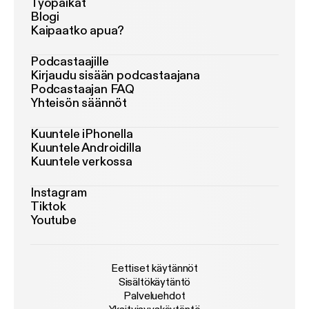
Työpaikat
Blogi
Kaipaatko apua?
Podcastaajille
Kirjaudu sisään podcastaajana
Podcastaajan FAQ
Yhteisön säännöt
Kuuntele iPhonella
Kuuntele Androidilla
Kuuntele verkossa
Instagram
Tiktok
Youtube
Eettiset käytännöt
Sisältökäytäntö
Palveluehdot