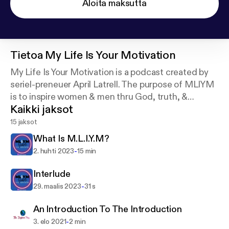
Aloita maksutta
Tietoa
My Life Is Your Motivation
My Life Is Your Motivation is a podcast created by
seriel-preneuer April Latrell. The purpose of MLIYM
is to inspire women & men thru God, truth, &
Kaikki jaksot
stories.
15 jaksot
What Is M.L.I.Y.M?
-
2. huhti 2023
15 min
Interlude
-
29. maalis 2023
31 s
An Introduction To The Introduction
-
3. elo 2021
2 min