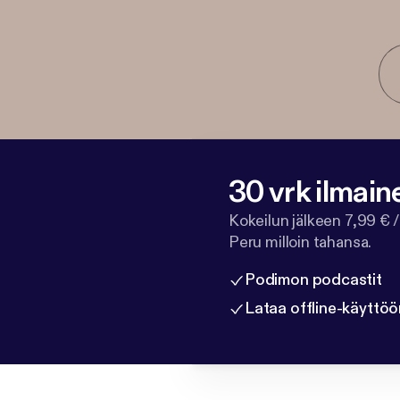
30 vrk ilmain
Kokeilun jälkeen 7,99 € /
Peru milloin tahansa.
Podimon podcastit
Lataa offline-käyttöö