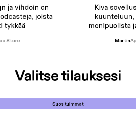
n ja vihdoin on
Kiva sovellu
odcasteja, joista
kuunteluun, 
i tykkää
monipuolista j
pp Store
Martin
Ap
Valitse tilauksesi
Suosituimmat