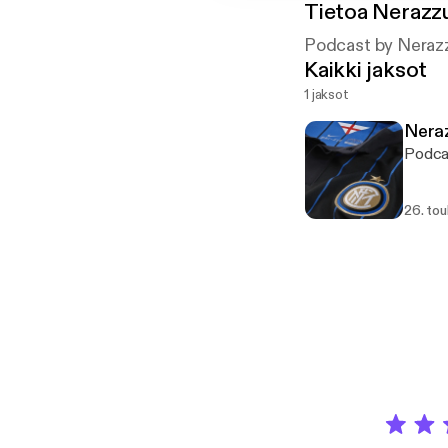
Tietoa
Nerazzu
Podcast by Nerazz
Kaikki jaksot
1 jaksot
Neraz
Podcas
26. to