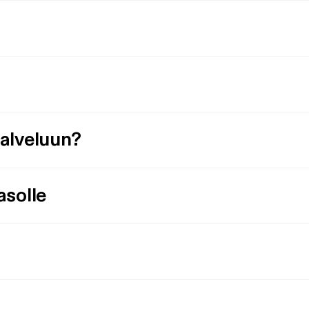
palveluun?
asolle