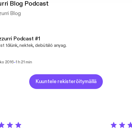
rri Blog Podcast
urri Blog
zurri Podcast #1
t tőlünk, nektek, debütáló anyag.
-
uko 2016
1 h 21 min
Kuuntele rekisteröitymällä