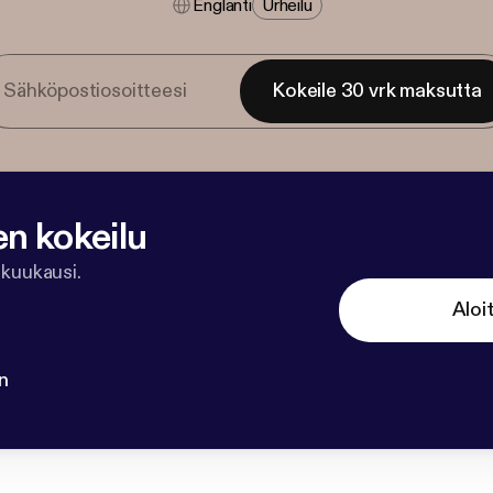
Englanti
Urheilu
Kokeile 30 vrk maksutta
en kokeilu
 kuukausi.
Aloi
n