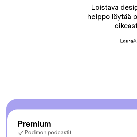
Loistava desig
helppo löytää p
oikeast
Laura
A
Premium
Podimon podcastit