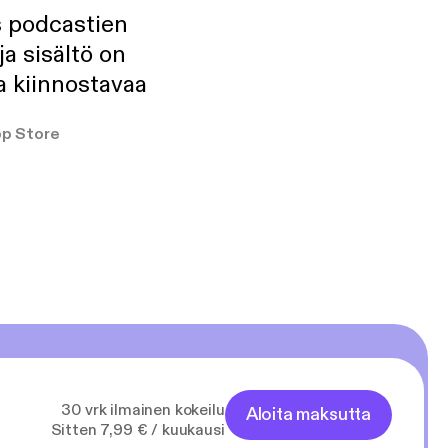
s podcastien
ja sisältö on
a kiinnostavaa
p Store
30 vrk ilmainen kokeilu
Aloita maksutta
Sitten 7,99 € / kuukausi