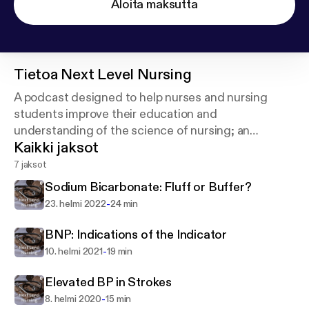
Aloita maksutta
Tietoa
Next Level Nursing
A podcast designed to help nurses and nursing
students improve their education and
understanding of the science of nursing; an
Kaikki jaksot
explanation of the why and how of rationales.
7 jaksot
Sodium Bicarbonate: Fluff or Buffer?
-
23. helmi 2022
24 min
BNP: Indications of the Indicator
-
10. helmi 2021
19 min
Elevated BP in Strokes
-
8. helmi 2020
15 min