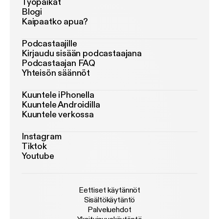
Työpaikat
Blogi
Kaipaatko apua?
Podcastaajille
Kirjaudu sisään podcastaajana
Podcastaajan FAQ
Yhteisön säännöt
Kuuntele iPhonella
Kuuntele Androidilla
Kuuntele verkossa
Instagram
Tiktok
Youtube
Eettiset käytännöt
Sisältökäytäntö
Palveluehdot