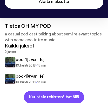
Aloita maksutta
Tietoa
OH MY POD
a casual pod cast talking about semi relevant topics
with some cool intro music
Kaikki jaksot
2 jaksot
pod-1[#vanlife]
-
10. huhti 2018
15 min
pod-1[#vanlife]
-
10. huhti 2018
15 min
Kuuntele rekisteröitymällä