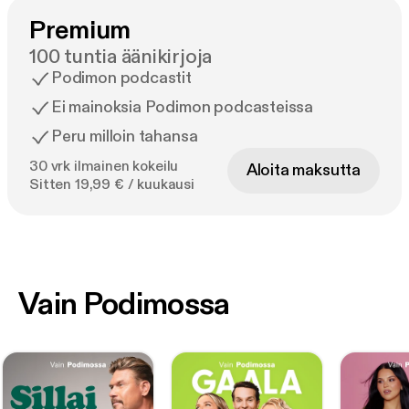
Premium
100 tuntia äänikirjoja
Podimon podcastit
Ei mainoksia Podimon podcasteissa
Peru milloin tahansa
30 vrk ilmainen kokeilu
Aloita maksutta
Sitten 19,99 € / kuukausi
Vain Podimossa