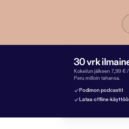
30 vrk ilmain
Kokeilun jälkeen 7,99 € /
Peru milloin tahansa.
Podimon podcastit
Lataa offline-käyttöö