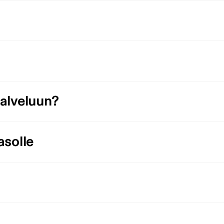
palveluun?
asolle