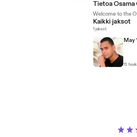
Tietoa
Osama
Welcome to the O
Kaikki jaksot
1 jaksot
May 1
11. tou