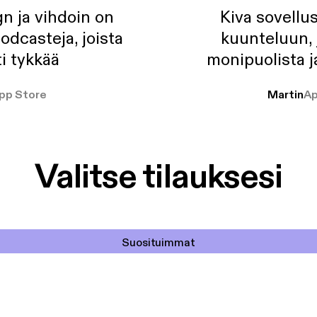
n ja vihdoin on
Kiva sovellu
odcasteja, joista
kuunteluun, 
i tykkää
monipuolista j
pp Store
Martin
Ap
Valitse tilauksesi
Suosituimmat