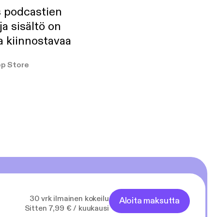
s podcastien
ja sisältö on
a kiinnostavaa
p Store
30 vrk ilmainen kokeilu
Aloita maksutta
Sitten 7,99 € / kuukausi