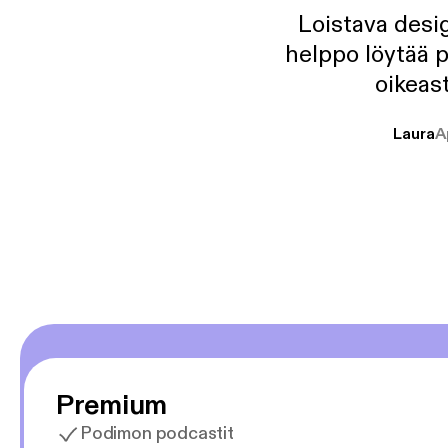
Loistava desig
helppo löytää p
oikeast
Laura
A
Premium
Podimon podcastit