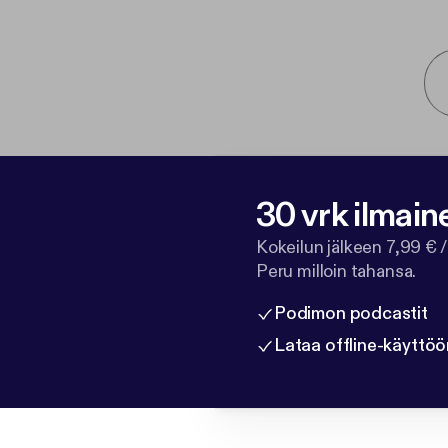
30 vrk ilmain
Kokeilun jälkeen 7,99 € /
Peru milloin tahansa.
Podimon podcastit
Lataa offline-käyttöö