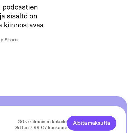
s podcastien
ja sisältö on
a kiinnostavaa
p Store
30 vrk ilmainen kokeilu
Aloita maksutta
Sitten 7,99 € / kuukausi