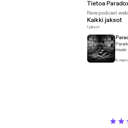
Tietoa
Parado
New podcast web
Kaikki jaksot
1 jaksot
Parad
Parad
music 
shows 
9. marr
with a
feel f
http: