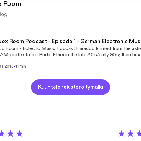
x Room
log
ox Room Podcast - Episode 1 - German Electronic Mus
ox Room - Eclectic Music Podcast Paradox formed from the ashe
AM pirate station Radio Ether in the late 80's/early 90's; then bro
on the Shoutcast and Pirate Radio networks in 2000-2003. It th
-
as 2013
11 min
 regular show on Mixcloud. New shows will now be produced for 
ree to contact and send unusual mixes or playlists via:
//sandpiperrecords.wordpress.com/paradox-room/
Kuuntele rekisteröitymällä