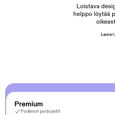
Loistava desig
helppo löytää p
oikeast
Laura
A
Premium
Podimon podcastit