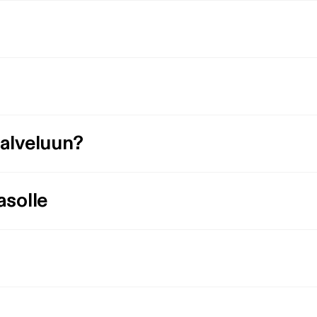
palveluun?
asolle