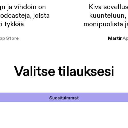
n ja vihdoin on
Kiva sovellu
odcasteja, joista
kuunteluun, 
i tykkää
monipuolista j
pp Store
Martin
Ap
Valitse tilauksesi
Suosituimmat