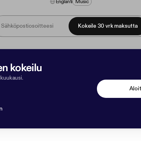
Englanti
Music
Kokeile 30 vrk maksutta
en kokeilu
 kuukausi.
Aloi
n