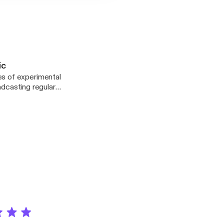
ic
s of experimental
adcasting regular
en reformed in 2010,
podcasting. Please