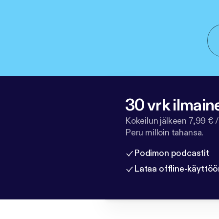
30 vrk ilmain
Kokeilun jälkeen 7,99 € /
Peru milloin tahansa.
Podimon podcastit
Lataa offline-käyttöö