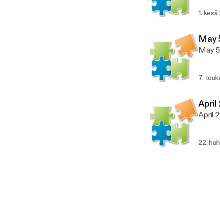
1. kesä
May 
May 5
7. tou
April
April 
22. hu