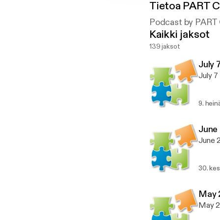
Tietoa
PART C
Podcast by PART
Kaikki jaksot
139 jaksot
July 
July 7
9. hei
June
June 
30. ke
May 
May 2