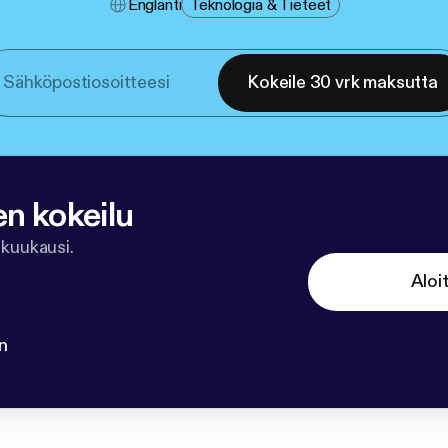
Englanti
Teknologia & Tieteet
Kokeile 30 vrk maksutta
en kokeilu
 kuukausi.
Aloi
n