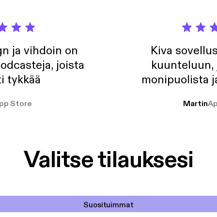
n ja vihdoin on
Kiva sovellu
odcasteja, joista
kuunteluun, 
i tykkää
monipuolista j
pp Store
Martin
Ap
Valitse tilauksesi
Suosituimmat