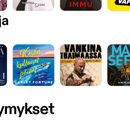
ja
symykset