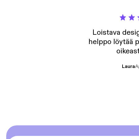
Loistava desig
helppo löytää p
oikeast
Laura
A