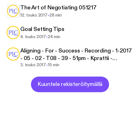
The Art of Negotiating 051217
-
12. touko 2017
28 min
Goal Setting Tips
-
4. touko 2017
24 min
Aligning - For - Success - Recording - 1-2017
- 05 - 02 - T08 - 39 - 51pm - Kprattii -
-
0h15m46s
3. touko 2017
15 min
Kuuntele rekisteröitymällä