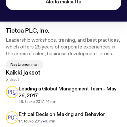
Aloita maksutta
Tietoa
PLC, Inc.
Leadership workshops, training, and best practices,
which offers 25 years of corporate experiences in
the areas of sales, business development, cross
channel teaming & relationship building, channel
Näytä enemmän
management & marketing. Let PLC, Inc. help your
Kaikki jaksot
organization raise employee engagement and their
5 jaksot
abilities to contribute as a cohesive team. We focus
on People, Passion, and Leadership. We "transform
Leading a Global Management Team - May
organizations one at a time."
26, 2017
-
26. touko 2017
14 min
Ethical Decision Making and Behavior
-
17. touko 2017
18 min