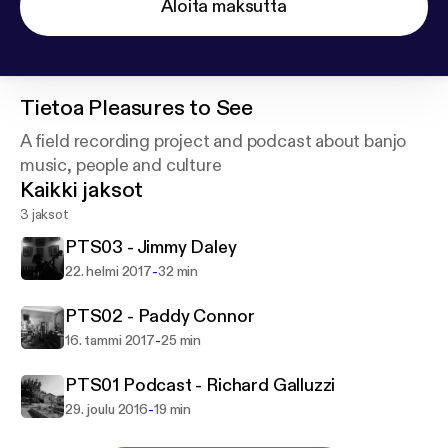
Aloita maksutta
Tietoa
Pleasures to See
A field recording project and podcast about banjo
music, people and culture
Kaikki jaksot
3 jaksot
PTS03 - Jimmy Daley
-
22. helmi 2017
32 min
PTS02 - Paddy Connor
-
16. tammi 2017
25 min
PTS01 Podcast - Richard Galluzzi
-
29. joulu 2016
19 min