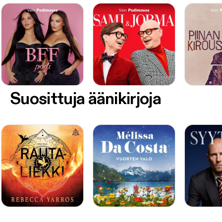
Suosittuja äänikirjoja