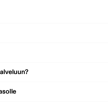
palveluun?
asolle