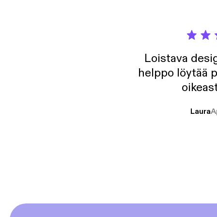
Loistava desig
helppo löytää p
oikeast
Laura
A