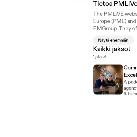
Tietoa
PMLiV
The PMLiVE websit
Europe (PME) and 
PMGroup. They offe
Pharmaceutical M
Näytä enemmän
Kaikki jaksot
1 jaksot
Commu
Excel
A podc
agency
6. helm