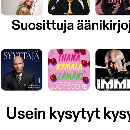
Suosittuja äänikirjo
Usein kysytyt ky