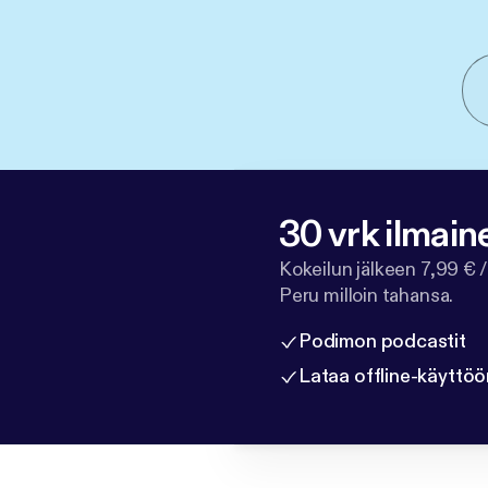
30 vrk ilmain
Kokeilun jälkeen 7,99 € /
Peru milloin tahansa.
Podimon podcastit
Lataa offline-käyttöö