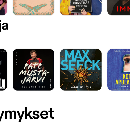
ja
symykset