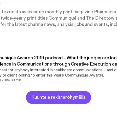
e
e and its associated monthly print magazine Pharmaceu
twice-yearly print titles Communiqué and The Directory a
r the latest pharma news, analysis, jobs and events, inc
arket Excellence Awards (PMEAs) and Communiqué Awa
niqué Awards 2019 podcast - What the judges are look
lence in Communications through Creative Execution c
ast for anybody interested in healthcare communications – and es
 or client looking to enter this year’s Communiqué Awards.
-
i 2019
39 min
Kuuntele rekisteröitymällä