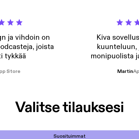
n ja vihdoin on
Kiva sovellu
odcasteja, joista
kuunteluun, 
i tykkää
monipuolista j
pp Store
Martin
Ap
Valitse tilauksesi
Suosituimmat