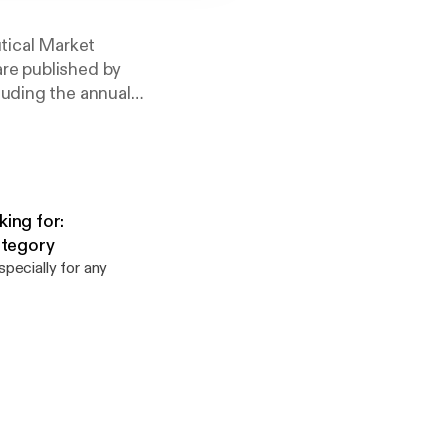
tical Market
re published by
luding the annual
rds.
ing for:
ategory
pecially for any