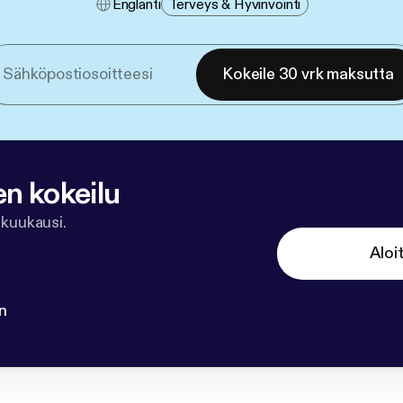
Englanti
Terveys & Hyvinvointi
Kokeile 30 vrk maksutta
en kokeilu
 kuukausi.
Aloi
n