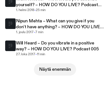
yourself? – HOW DO YOU LIVE? Podcast
-
007
1. helmi 2018
25 min
Nipun Mehta – What can you give if you
don’t have anything? – HOW DO YOU LIVE?
-
Podcast 006
1. joulu 2017
7 min
Will Heard – Do you vibrate in a positive
way? – HOW DO YOU LIVE? Podcast 005
-
27. loka 2017
11 min
Näytä enemmän