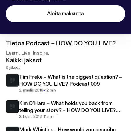
Aloita maksutta
Tietoa
Podcast – HOW DO YOU LIVE?
Learn. Live. Inspire.
Kaikki jaksot
8 jaksot
Tim Freke – What is the biggest question? –
HOW DO YOU LIVE? Podcast 009
-
2. maalis 2018
12 min
Kim O’Hara – What holds you back from
telling your story? – HOW DO YOU LIVE?
-
Podcast 008
2. helmi 2018
11 min
Mark Whistler – How would you describe