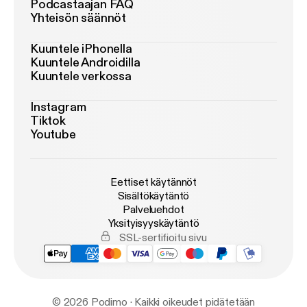
Podcastaajan FAQ
Yhteisön säännöt
Kuuntele iPhonella
Kuuntele Androidilla
Kuuntele verkossa
Instagram
Tiktok
Youtube
Eettiset käytännöt
Sisältökäytäntö
Palveluehdot
Yksityisyyskäytäntö
SSL-sertifioitu sivu
© 2026 Podimo · Kaikki oikeudet pidätetään