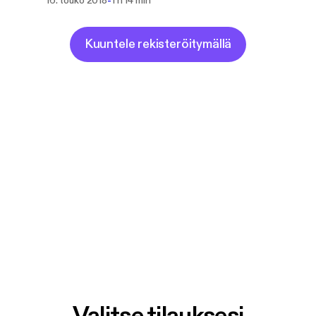
-
16. touko 2018
1 h 14 min
Kuuntele rekisteröitymällä
Valitse tilauksesi