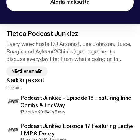
Aloita maksutta
Tietoa
Podcast Junkiez
Every week hosts DJ Arsonist, Jae Johnson, Juice,
Boogie and Ayleen(2Chinkz) get together to
discuss everyday life; From what's going on in
sports, music, social media, etc. Featuring guests
Näytä enemmän
who exchange views on certain topics and give
Kaikki jaksot
insight from different perspectives. It gets
2 jaksot
personal, real and raw. Tune in each week for the
latest!
Podcast Junkiez - Episode 18 Featuring Inno
Combs & LeeWay
-
17. touko 2018
1 h 5 min
Podcast Junkiez Episode 17 Featuring Leche
LMP & Deezy