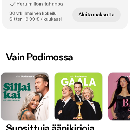
Peru milloin tahansa
30 vrk ilmainen kokeilu
Aloita maksutta
Sitten 19,99 € / kuukausi
Vain Podimossa
Suosittuja äänikirjoja