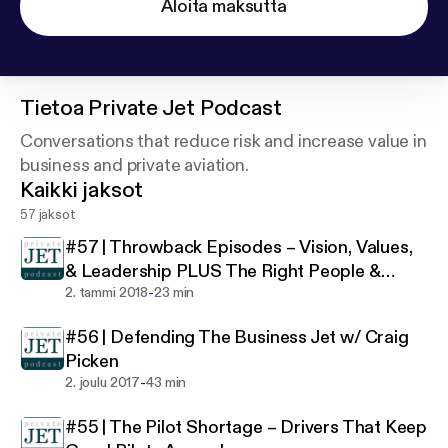
Aloita maksutta
Tietoa
Private Jet Podcast
Conversations that reduce risk and increase value in
business and private aviation.
Kaikki jaksot
57 jaksot
#57 | Throwback Episodes – Vision, Values,
& Leadership PLUS The Right People &
-
Partners
2. tammi 2018
23 min
#56 | Defending The Business Jet w/ Craig
Picken
-
2. joulu 2017
43 min
#55 | The Pilot Shortage – Drivers That Keep