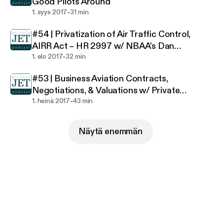
Good Pilots Around
-
1. syys 2017
31 min
#54 | Privatization of Air Traffic Control,
AIRR Act – HR 2997 w/ NBAA’s Dan
-
Hubbard
1. elo 2017
32 min
#53 | Business Aviation Contracts,
Negotiations, & Valuations w/ Private
-
Aviation Attorney James Butler of Shaircraft
1. heinä 2017
43 min
Näytä enemmän