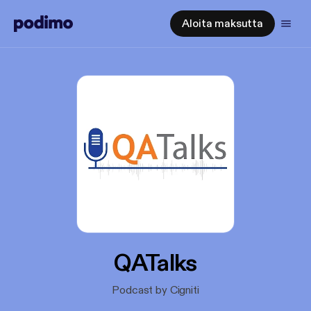
Aloita maksutta
QATalks
Podcast by Cigniti