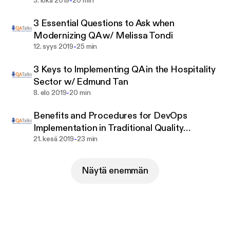
-
Halder
3. loka 2019
20 min
the unique challenges they face and some of the
most important pitfalls they’re discovering, so you
3 Essential Questions to Ask when
can avoid them.
Modernizing QA w/ Melissa Tondi
-
12. syys 2019
25 min
Episodes will feature topics such as: software
testing, quality assurance, quality engineering,
3 Keys to Implementing QA in the Hospitality
digital assurance, digital testing, digital
Sector w/ Edmund Tan
transformation, QA transformation, agile testing,
-
8. elo 2019
20 min
DevOps, DevTestOps, enterprise quality assurance
strategy, enterprise QA strategy, and more.
Benefits and Procedures for DevOps
Implementation in Traditional Quality
-
Assurance Models with Chris DeGonia
21. kesä 2019
23 min
Näytä enemmän