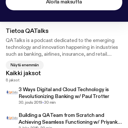
Aloita maksutta
Tietoa
QATalks
QA Talks is a podcast dedicated to the emerging
technology and innovation happening in industries
such as banking, airlines, insurance, and retail.
Quality Assurance is a key component of the digital
Näytä enemmän
transformation sweeping our world. Companies are
Kaikki jaksot
increasingly leaning on Quality Assurance and
8 jaksot
Quality Engineering to seamlessly implement their
unique digital transformation plans. However, digital
3 Ways Digital and Cloud Technology is
transformation can often seem like a massive tower
Revolutionizing Banking w/ Paul Trotter
impossible to scale.
-
30. joulu 2019
30 min
Building a QA Team from Scratch and
In this podcast, you’ll hear from executives who are
Achieving Seamless Functioning w/ Priyanka
heavily involved in quality assurance. They’ll share