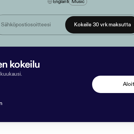
Englanti
Music
Kokeile 30 vrk maksutta
en kokeilu
 kuukausi.
Aloi
n