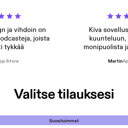
n ja vihdoin on
Kiva sovellu
odcasteja, joista
kuunteluun, 
i tykkää
monipuolista j
pp Store
Martin
Ap
Valitse tilauksesi
Suosituimmat