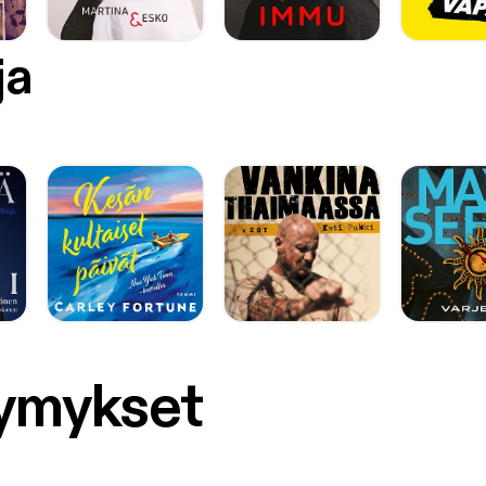
ja
symykset