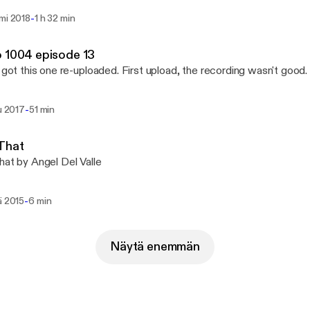
-
mmi 2018
1 h 32 min
 1004 episode 13
y got this one re-uploaded. First upload, the recording wasn't good. 
-
lu 2017
51 min
 That
hat by Angel Del Valle
-
ä 2015
6 min
Näytä enemmän