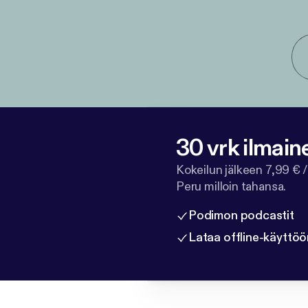
30 vrk ilmain
Kokeilun jälkeen 7,99 € /
Peru milloin tahansa.
Podimon podcastit
Lataa offline-käyttöö