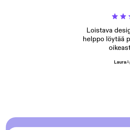
Loistava desig
helppo löytää p
oikeast
Laura
A