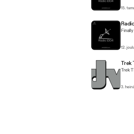
15. ta
Radio
Finall
12. jou
Trek
Trek T
3. hein