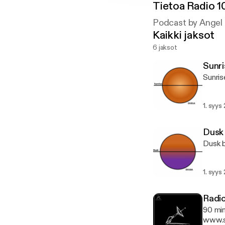
Tietoa
Radio 1
Podcast by Angel 
Kaikki jaksot
6 jaksot
Sunri
Sunris
1. syys
Dusk
Dusk b
1. syys
Radio
90 min
www.s