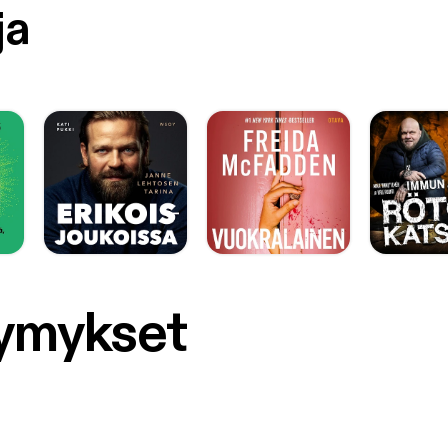
ja
symykset