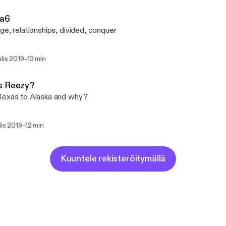
fa6
ge, relationships, divided, conquer
-
lis 2019
13 min
s Reezy?
Texas to Alaska and why?
-
lis 2019
12 min
Kuuntele rekisteröitymällä