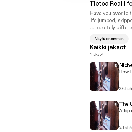
Tietoa
Real lif
Have you ever fel
life jumped, skipp
completely differe
colleagues tell wh
Näytä enemmän
Kaikki jaksot
4 jaksot
Nich
How I 
29. huh
The U
A trip
3. huht