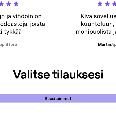
n ja vihdoin on
Kiva sovellu
odcasteja, joista
kuunteluun, 
i tykkää
monipuolista j
pp Store
Martin
Ap
Valitse tilauksesi
Suosituimmat