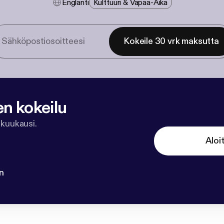
Englanti
Kulttuuri & Vapaa-Aika
Kokeile 30 vrk maksutta
en kokeilu
 kuukausi.
Aloi
n