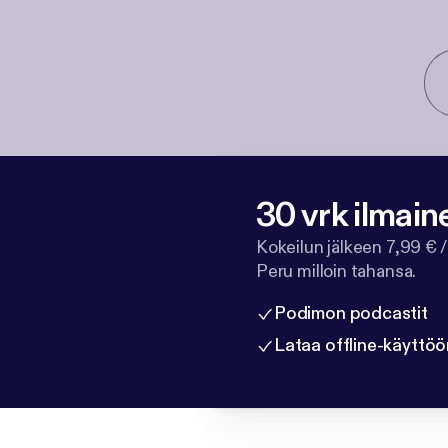
30 vrk ilmain
Kokeilun jälkeen 7,99 € /
Peru milloin tahansa.
Podimon podcastit
Lataa offline-käyttöö