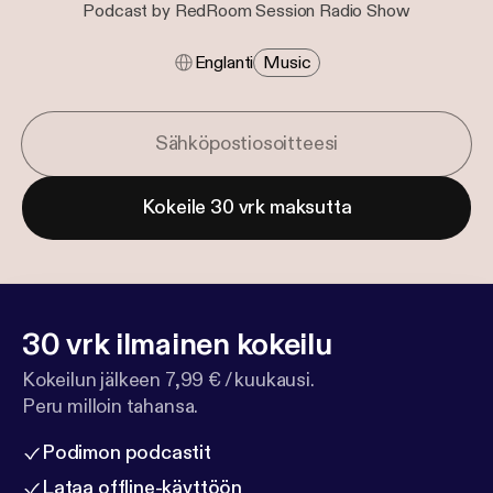
Podcast by RedRoom Session Radio Show
Englanti
Music
Kokeile 30 vrk maksutta
30 vrk ilmainen kokeilu
Kokeilun jälkeen 7,99 € / kuukausi.
Peru milloin tahansa.
Podimon podcastit
Lataa offline-käyttöön