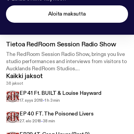
Aloita maksutta
Tietoa
RedRoom Session Radio Show
The RedRoom Session Radio Show, brings you live
studio performances and interviews from visitors to
Aucklands RedRoom Studios.
Kaikki jaksot
Hosted by TeMatera Smith, Producer, engineer and
38 jaksot
musician, the show is by musicians for musicians
EP 41 Ft. BUILT & Louise Hayward
and music lovers.
-
17. syys 2018
1 h 3 min
EP 40 FT. The Poisoned Livers
-
27. elo 2018
38 min