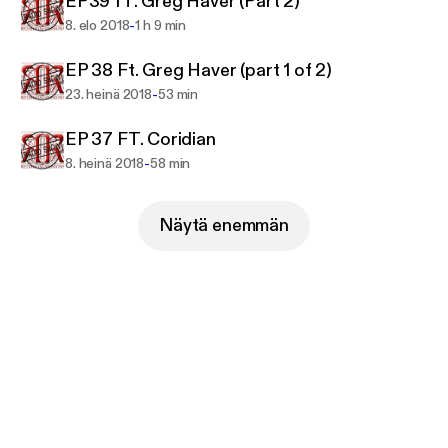
EP39 fT. Greg Haver (Part 2)
-
8. elo 2018
1 h 9 min
EP 38 Ft. Greg Haver (part 1 of 2)
-
23. heinä 2018
53 min
EP 37 FT. Coridian
-
8. heinä 2018
58 min
Näytä enemmän