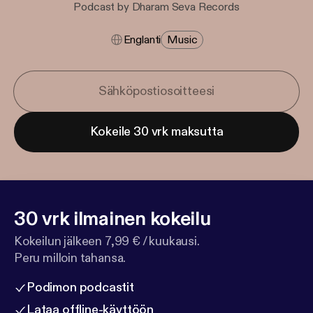
Podcast by Dharam Seva Records
Englanti
Music
Kokeile 30 vrk maksutta
30 vrk ilmainen kokeilu
Kokeilun jälkeen 7,99 € / kuukausi.
Peru milloin tahansa.
Podimon podcastit
Lataa offline-käyttöön