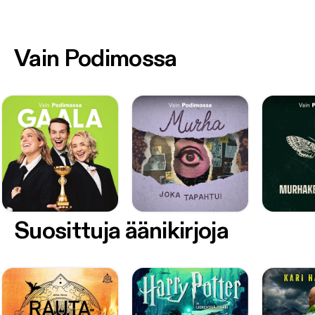
Vain Podimossa
Suosittuja äänikirjoja