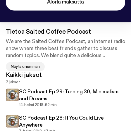
Aloita maksutta
Tietoa
Salted Coffee Podcast
We are the Salted Coffee Podcast, an internet radio
show where three best friends gather to discuss
random topics. We blend quite a delicious
conversational concoction with healthy doses of
Näytä enemmän
both witty humor and intelligent debate. Come hang
Kaikki jaksot
out with us for an hour or so as we talk video games,
3 jaksot
movies, generalized nerd culture, and other
interesting nuggets of social commentary. Check
SC Podcast Ep 29: Turning 30, Minimalism,
us out on Youtube, Facebook, Twitter, and
and Dreams
Instagram
-
14. helmi 2018
52 min
SC Podcast Ep 28: If You Could Live
Anywhere