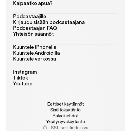
Kaipaatko apua?
Podcastaajille
Kirjaudu sisään podcastaajana
Podcastaajan FAQ
Yhteisön säännöt
Kuuntele iPhonella
Kuuntele Androidilla
Kuuntele verkossa
Instagram
Tiktok
Youtube
Eettiset käytännöt
Sisältökäytäntö
Palveluehdot
Yksityisyyskäytäntö
SSL-sertifioitu sivu