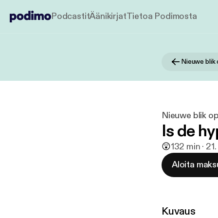
Podcastit
Äänikirjat
Tietoa Podimosta
Nieuwe blik
Nieuwe blik o
Is de hy
😲
1
32 min · 21
Aloita maks
Kuvaus