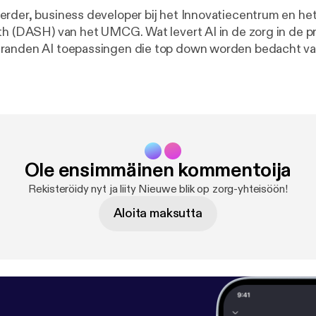
rder, business developer bij het Innovatiecentrum en he
t UMCG. Wat levert AI in de zorg in de praktijk nu echt
randen AI toepassingen die top down worden bedacht v
n bij de vragen van de werkvloer meer op? Een gesprek o
e lasten en hoe technologie zorgprofessionals kan ontlaste
nkmee@vgz.nl [denkmee@vgz.nl].
Ole ensimmäinen kommentoija
Rekisteröidy nyt ja liity Nieuwe blik op zorg-yhteisöön!
Aloita maksutta