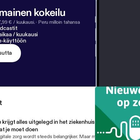
lmainen kokeilu
7,99 € / kuukausi.
·
Peru milloin tahansa
dcastit
ikaa / kuukausi
ne-käyttöön
sutta
t
 krijgt alles uitgelegd in het ziekenhuis… en toch weet je
at je moet doen
gitale zorg wordt steeds belangrijker. Maar meer technologie bete