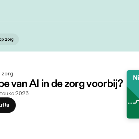
 op zorg
p zorg
pe van AI in de zorg voorbij?
. touko 2026
utta