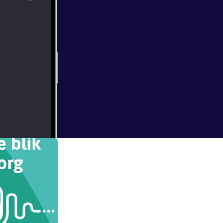
 daarna niet
kent niet