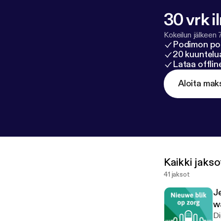
30 vrk i
Kokeilun jälkeen 
Podimon po
20 kuuntelua
Lataa offli
Aloita mak
Kaikki jakso
41 jaksot
Je
w
Di