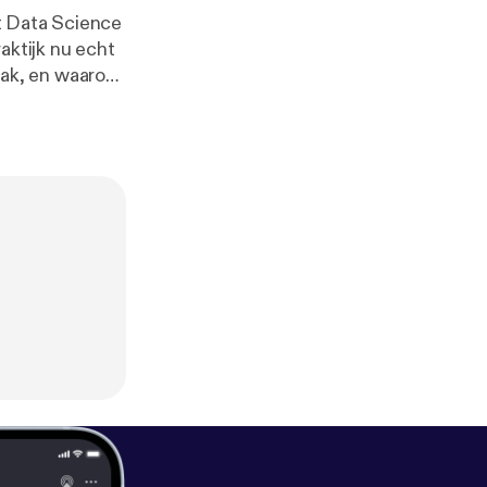
t Data Science
aak, en waarom
ver werkdruk,
n in plaats