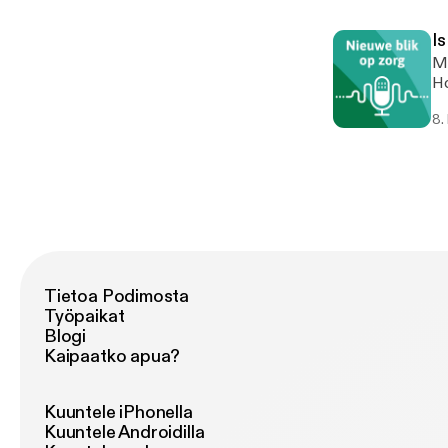
trekt? In deze aflevering v
Tr
Is
ve
Me
Am
Hoor
vaak
so
de
8.
aantrek
vi
be
be
inze
de
Tietoa Podimosta
Työpaikat
Blogi
Kaipaatko apua?
Kuuntele iPhonella
Kuuntele Androidilla