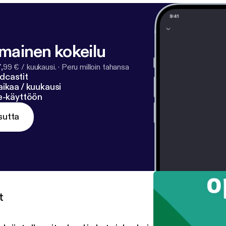
lmainen kokeilu
7,99 € / kuukausi.
·
Peru milloin tahansa
dcastit
ikaa / kuukausi
ne-käyttöön
sutta
t