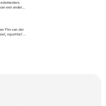
van een ander.
menleving heen
ubendorffer. Hij
bhuis in
 en Pim van der
en gemeenschap
ver én
ren,
sen. Ook
et vinden en