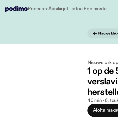
Podcastit
Äänikirjat
Tietoa Podimosta
Nieuwe blik
Nieuwe blik o
1 op de
verslav
herstel
40 min · 6. to
Aloita maks