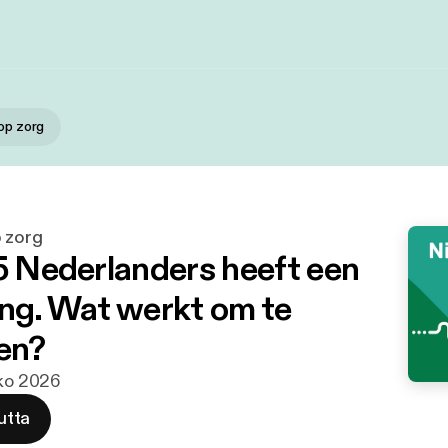
 op zorg
p zorg
 5 Nederlanders heeft een
ing. Wat werkt om te
len?
uko 2026
utta