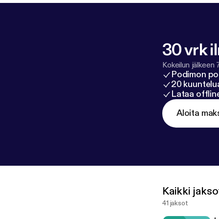
30 vrk i
Kokeilun jälkeen 
Podimon po
20 kuuntelua
Lataa offli
Aloita mak
Kaikki jakso
41 jaksot