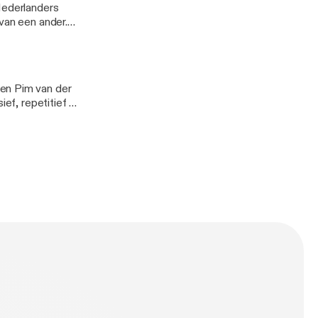
van een ander.
menleving heen
ubendorffer. Hij
bhuis in
 en Pim van der
en gemeenschap
ver én
ren,
sen. Ook
et vinden en