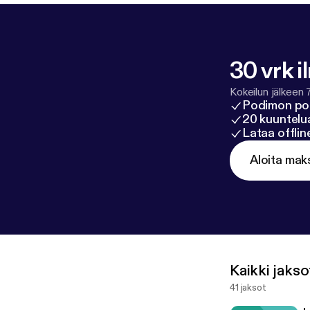
30 vrk i
Kokeilun jälkeen 
Podimon po
20 kuuntelua
Lataa offli
Aloita mak
Kaikki jakso
41 jaksot