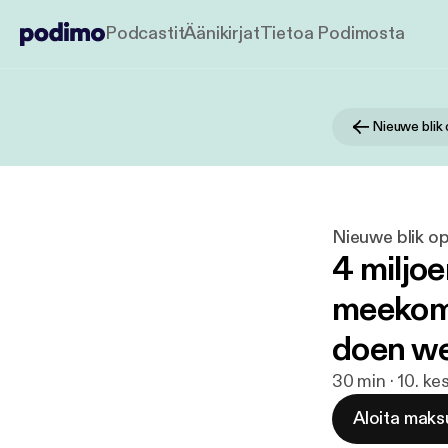
Podcastit
Äänikirjat
Tietoa Podimosta
Nieuwe blik
Nieuwe blik o
4 miljo
meekome
doen we
30 min · 10. k
Aloita maks