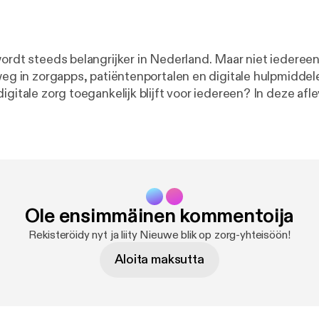
wordt steeds belangrijker in Nederland. Maar niet iedereen
 weg in zorgapps, patiëntenportalen en digitale hulpmidde
le zorg toegankelijk blijft voor iedereen? In deze aflevering van
 Zorg vertelt Merlijne Sonneveld van Helpdesk Digitale Z
en ondersteund bij digitale zorg en welke uitdagingen da
n en gebruiksvriendelijke zorgtechnologie. Reacties zijn van harte
nkmee@vgz.nl [denkmee@vgz.nl].
Ole ensimmäinen kommentoija
Rekisteröidy nyt ja liity Nieuwe blik op zorg-yhteisöön!
Aloita maksutta