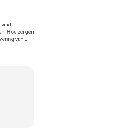
 vindt
len. Hoe zorgen
org hoe
arbij komen