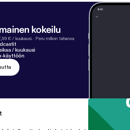
lmainen kokeilu
7,99 € / kuukausi.
·
Peru milloin tahansa
dcastit
ikaa / kuukausi
ne-käyttöön
sutta
t