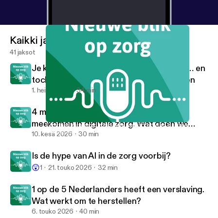
Kaikki jaksot
41 jaksot
Je krijgt alles uitgelegd in het ziekenhuis… en
toch weet je daarna niet wat je moet doen
1. heinä 2026
34 min
4 miljoen Nederlanders kunnen niet
meekomen in digitale zorg. Wat doen we
Eerst het Verpleegkundig Adviesgesprek, dan de zorg.
Nieuwe blik op zorg
daaraan?
10. kesä 2026
30 min
Is de hype van AI in de zorg voorbij?
😲
1
21. touko 2026
32 min
1 op de 5 Nederlanders heeft een verslaving.
Wat werkt om te herstellen?
6. touko 2026
40 min