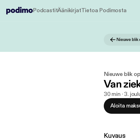
Podcastit
Äänikirjat
Tietoa Podimosta
Nieuwe blik
Nieuwe blik o
Van zie
30 min · 3. jou
Aloita maks
Kuvaus