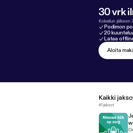
30 vrk i
Kokeilun jälkeen 
Podimon po
20 kuuntelua
Lataa offli
Aloita mak
Kaikki jakso
41 jaksot
Je
w
Di