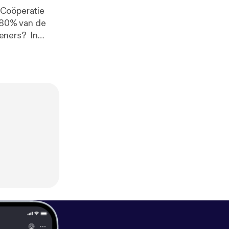
(Coöperatie
ners? In
rgt voor meer