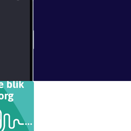
 daarna niet
kent niet