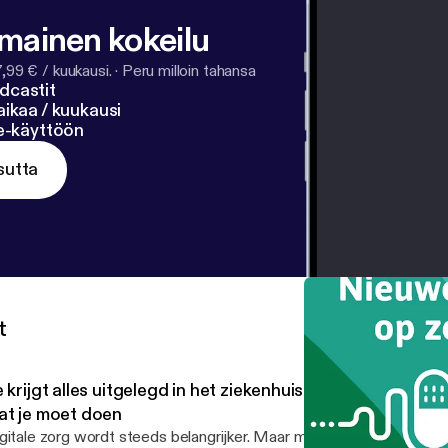
lmainen kokeilu
7,99 € / kuukausi.
·
Peru milloin tahansa
dcastit
ikaa / kuukausi
ne-käyttöön
sutta
t
 krijgt alles uitgelegd in het ziekenhuis… en toch weet je
at je moet doen
gitale zorg wordt steeds belangrijker. Maar meer technologie bete