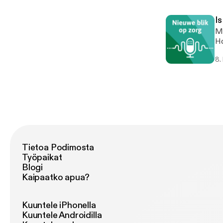
trekt? In deze aflevering v
Tr
Is
ve
Me
Am
Hoor
vaak
so
de
8.
aantrek
vi
be
be
inze
de
Tietoa Podimosta
Työpaikat
Blogi
Kaipaatko apua?
Kuuntele iPhonella
Kuuntele Androidilla