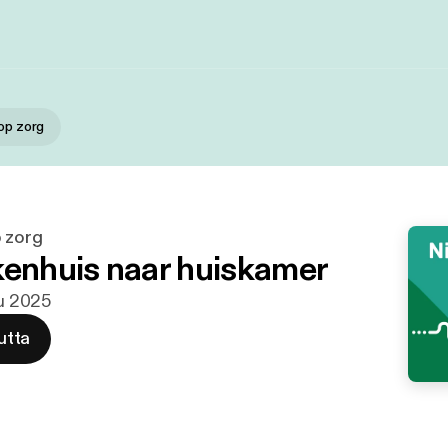
 op zorg
p zorg
kenhuis naar huiskamer
lu 2025
utta