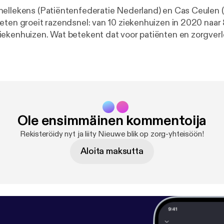
ellekens (Patiëntenfederatie Nederland) en Cas Ceulen 
ekenhuizen. Wat betekent dat voor patiënten en zorgverle
g van Nieuwe Blik op Zorg hoor je hoe thuismonitoring zo
 meer regie voor de patiënt. Reacties zijn van harte welkom via
gz.nl [denkmeemet@vgz.nl].
Ole ensimmäinen kommentoija
Rekisteröidy nyt ja liity Nieuwe blik op zorg-yhteisöön!
Aloita maksutta